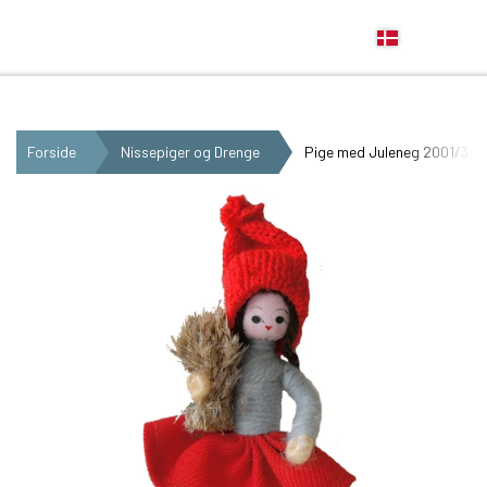
Anne Beate Design
Forside
Nissepiger og Drenge
Pige med Juleneg 2001/310