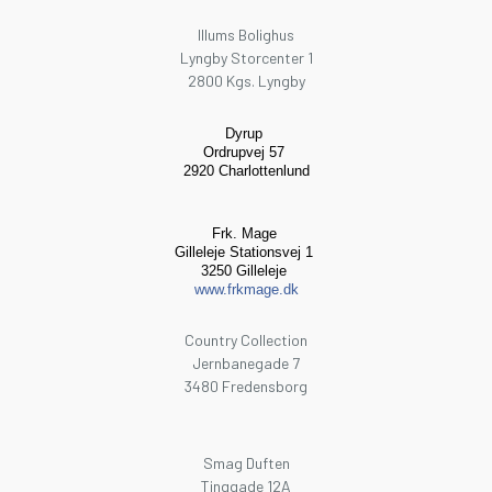
Illums Bolighus
Lyngby Storcenter 1
2800 Kgs. Lyngby
Dyrup
Ordrupvej 57
2920 Charlottenlund
Frk. Mage
Gilleleje Stationsvej 1
3250 Gilleleje
www.frkmage.dk
Country Collection
Jernbanegade 7
3480 Fredensborg
Smag Duften
Tinggade 12A