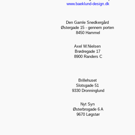
www.baeklund-design.dk
Den Gamle Snedkergård
Østergade 15 - gennem porten
8450 Hammel
Axel W.Nielsen
Brødregade 17
8900 Randers C
Brillehuset
Slotsgade 51
9330 Dronninglund
Nyt Syn
Østerbrogade 6 A
9670 Løgstør