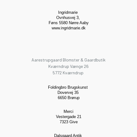
Ingridmarie
Ovnhusvej 3,
Føns 5580 Nørre Aaby
www.ingridmarie.dk
Aarestrupgaard Blomster & Gaardbutik
Kværndrup Vænge 26
5772 Kværndrup
Foldingbro Brugskunst
Dovervej 35
6650 Brørup
Merci
Vestergade 21
7323 Give
Dalsgaard Antik