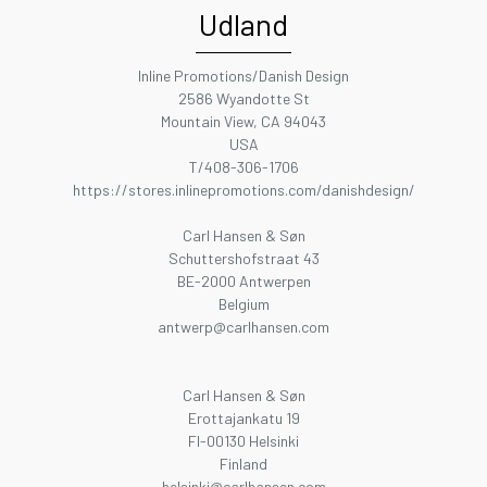
Udland
Inline Promotions/Danish Design
2586 Wyandotte St
Mountain View, CA 94043
USA
T/408-306-1706
https://stores.inlinepromotions.com/danishdesign/
Carl Hansen & Søn
Schuttershofstraat 43
BE-2000 Antwerpen
Belgium
antwerp@carlhansen.com
Carl Hansen & Søn
Erottajankatu 19
FI-00130 Helsinki
Finland
helsinki@carlhansen.com