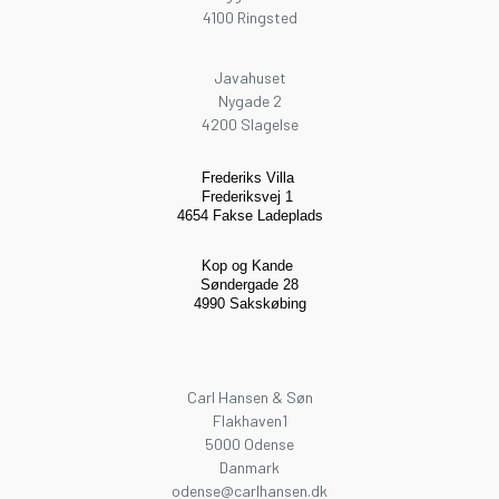
4100 Ringsted
Javahuset
Nygade 2
4200 Slagelse
Frederiks Villa
Frederiksvej 1
4654 Fakse Ladeplads
Kop og Kande
Søndergade 28
4990 Sakskøbing
Carl Hansen & Søn
Flakhaven1
5000 Odense
Danmark
odense@carlhansen.dk