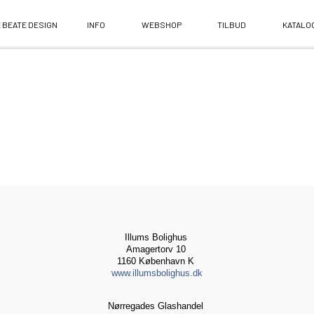
 BEATE DESIGN
INFO
WEBSHOP
TILBUD
KATALO
Illums Bolighus
Amagertorv 10
1160 København K
www.illumsbolighus.dk
Nørregades Glashandel