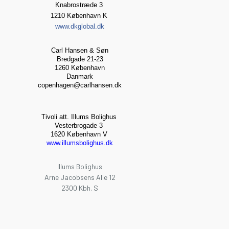
Knabrostræde 3
1210 København K
www.dkglobal.dk
Carl Hansen & Søn
Bredgade 21-23
1260 København
Danmark
copenhagen@carlhansen.dk
Tivoli att. Illums Bolighus
Vesterbrogade 3
1620 København V
www.illumsbolighus.dk
Illums Bolighus
Arne Jacobsens Alle 12
2300 Kbh. S