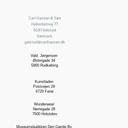
Carl Hansen & Søn
Hylkedamvej 77
5591 Gelsted
Danmark
gelsted@carlhansen.dk
Vald. Jørgensen
Østergade 34
5900 Rudkøbing
Kunstladen
Postvejen 29
6720 Fanø
Wunderwear
Nørregade 28
7500 Holstebro
Museumsbutikken Den Gamle By