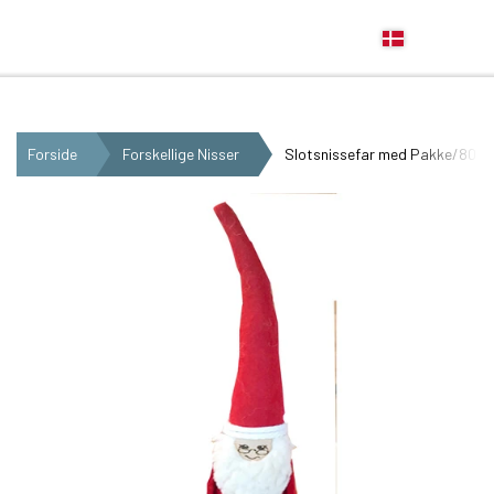
Anne Beate Design
Forside
Forskellige Nisser
Slotsnissefar med Pakke/801