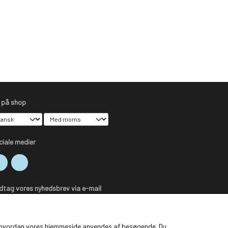
s på shop
ciale medier
dtag vores nyhedsbrev via e-mail
Tilmeld
ge, hvordan vores hjemmeside anvendes af besøgende. Du