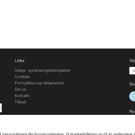
Links
Vi
Salgs- og leveringsbetingelser
Cookies
Fortrydelse og reklamation
So
Om os
Kontakt
Tilbud
Mo
 at personalisere din brugeroplevelse, til markedsføring og til at undersø