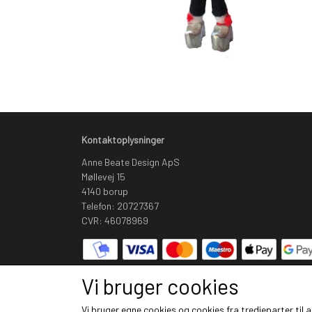
Kontaktoplysninger
Anne Beate Design ApS
Møllevej 15
4140 borup
Telefon: 20727367
CVR: 46078969
Vi bruger cookies
Vi bruger egne cookies og cookies fra tredjeparter til