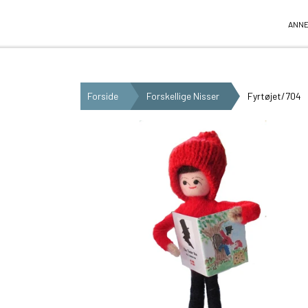
Anne Beate Design
ANNE
Forside
Forskellige Nisser
Fyrtøjet/704