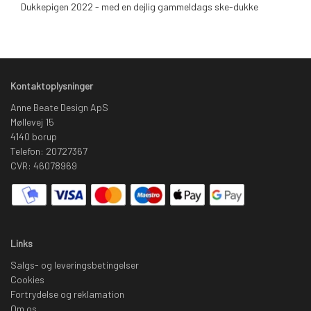
Dukkepigen 2022 - med en dejlig gammeldags ske-dukke
Kontaktoplysninger
Anne Beate Design ApS
Møllevej 15
4140 borup
Telefon: 20727367
CVR: 46078969
Links
Salgs- og leveringsbetingelser
Cookies
Fortrydelse og reklamation
Om os