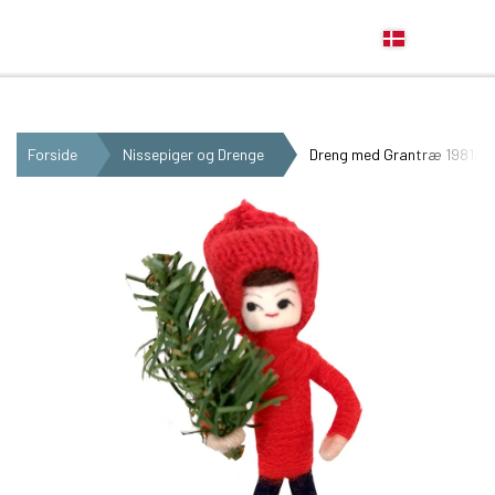
Anne Beate Design
Forside
Nissepiger og Drenge
Dreng med Grantræ 1981/4