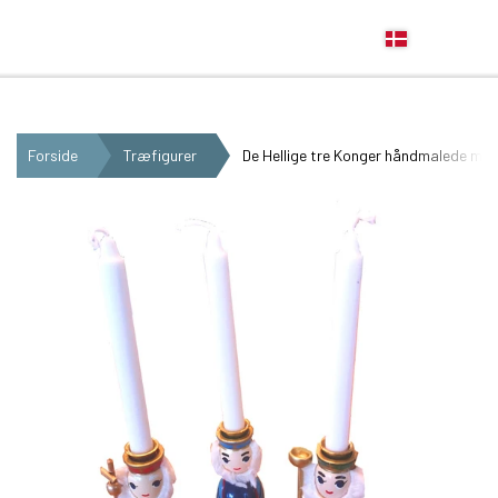
Anne Beate Design
Forside
Træfigurer
De Hellige tre Konger håndmalede med