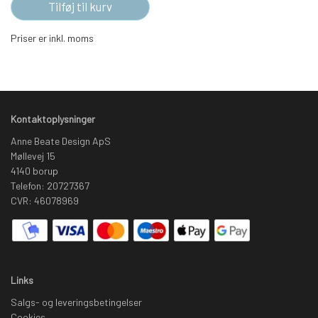
Tilføj til kurv
Priser er inkl. moms
Kontaktoplysninger
Anne Beate Design ApS
Møllevej 15
4140 borup
Telefon: 20727367
CVR: 46078969
Links
Salgs- og leveringsbetingelser
Cookies