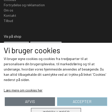
Fortrydelse og reklamation
Om os
Kontakt
Tilbud
Vis på shop
Vi bruger cookies
Sociale medier
Vi bruger egne cookies og cookies fra tredjeparter til at
personalisere din brugeroplevelse, til markedsføring og til at
undersøge, hvordan vores hjemmeside anvendes af besøgende. Du
kan altid tilbagekalde dit samtykke ved at trykke på linket 'Cookies'
Modtag vores nyhedsbrev via e-mail
nederst på siden.
Tilmeld
Læs mere om cookies her
AFVIS
ACCEPTER