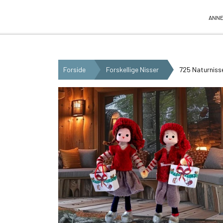
Anne Beate Design
ANNE
Forside
Forskellige Nisser
725 Naturniss