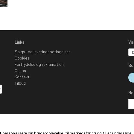
Links
Vi
Salgs- og leveringsbetingelser
Cookies
Fortrydelse og reklamation
So
Om os
Kontakt
Tilbud
Mo
 at personalisere din brugeroplevelse, til markedsføring og til at undersø