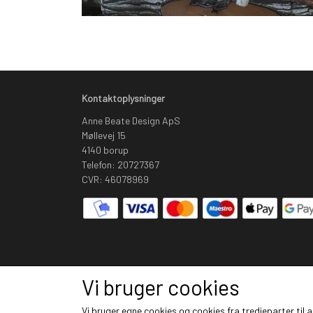
Kontaktoplysninger
Anne Beate Design ApS
Møllevej 15
4140 borup
Telefon: 20727367
CVR: 46078969
Vi bruger cookies
Vi bruger egne cookies og cookies fra tredjeparter til