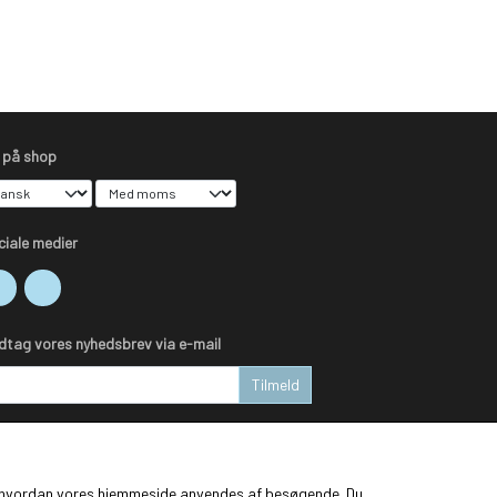
s på shop
ciale medier
dtag vores nyhedsbrev via e-mail
Tilmeld
ge, hvordan vores hjemmeside anvendes af besøgende. Du