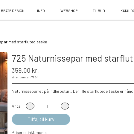
 BEATE DESIGN
INFO
WEBSHOP
TILBUD
KATALO
epar med starfluted taske
725 Naturnissepar med starflut
359,00 kr.
Varenummer: 725-1
Naturnisseparret på indkøbstur... Den lille starflutede taske er hån
Antal
Tilføj til kurv
Priser er inkl. moms