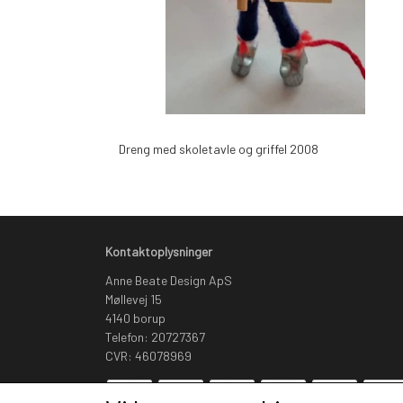
Dreng med skoletavle og griffel 2008
Kontaktoplysninger
Anne Beate Design ApS
Møllevej 15
4140 borup
Telefon: 20727367
CVR: 46078969