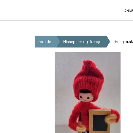
Anne Beate Design
ANNE
Forside
Nissepiger og Drenge
Dreng m.sk