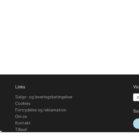
Links
Vi
Salgs- og leveringsbetingelser
Cookies
Fortrydelse og reklamation
So
Om os
Kontakt
Tilbud