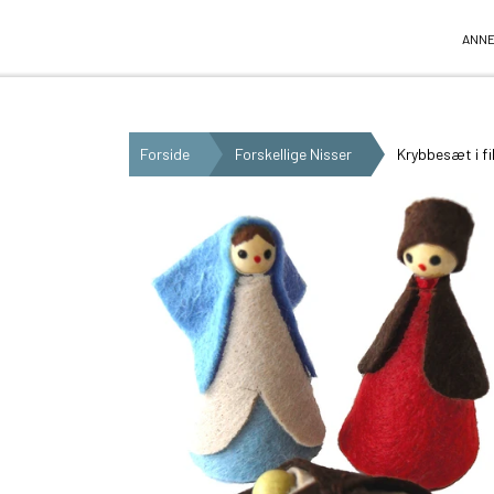
Anne Beate Design
ANNE
Forside
Forskellige Nisser
Krybbesæt i fi