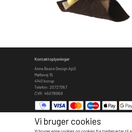
Kontaktoplysninger
Anne Beate Design ApS
Møllevej 15
4140 borup
Telefon: 20727367
CVR: 46078969
Vi bruger cookies
Vi bruger egne cookies og cookies fra tredjeparter til