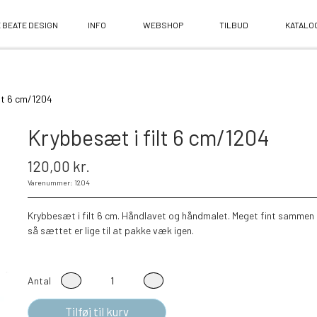
 BEATE DESIGN
INFO
WEBSHOP
TILBUD
KATALO
lt 6 cm/1204
Krybbesæt i filt 6 cm/1204
120,00 kr.
Varenummer: 1204
Krybbesæt i filt 6 cm. Håndlavet og håndmalet. Meget fint sammen me
så sættet er lige til at pakke væk igen.
Antal
Tilføj til kurv