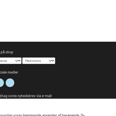
s på shop
ciale medier
dtag vores nyhedsbrev via e-mail
Tilmeld
ge, hvordan vores hjemmeside anvendes af besøgende. Du