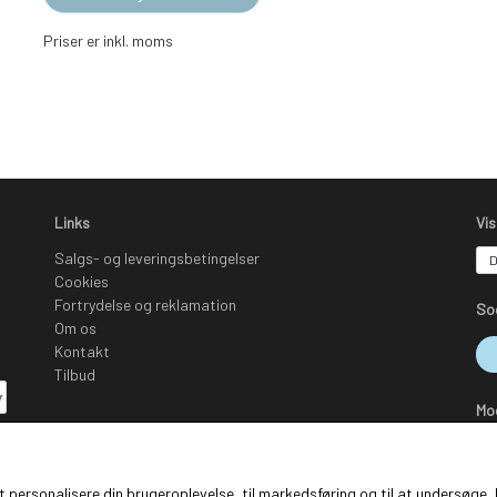
Priser er inkl. moms
Links
Vi
Salgs- og leveringsbetingelser
Cookies
Fortrydelse og reklamation
So
Om os
Kontakt
Tilbud
Mo
 at personalisere din brugeroplevelse, til markedsføring og til at undersø